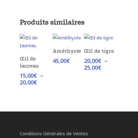
Produits similaires
Choix Des
Choix Des
Améthyste
Œil de tigre
Options
Options
Choix Des
Œil de
45,00
€
20,00
€
–
Options
taureau
Plage
25,00
€
de
15,00
€
–
prix :
Plage
20,00
€
20,00€
de
à
prix :
25,00€
15,00€
à
20,00€
Conditions Générales de Ventes