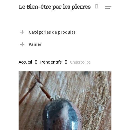
Menu
Skip
Le Bien-être par les pierres
to
search
main
Close
content
Menu
Catégories de produits
Panier
Accueil
Pendentifs
Chiastolite