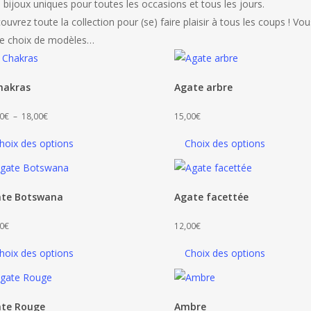
 bijoux uniques pour toutes les occasions et tous les jours.
ouvrez toute la collection pour (se) faire plaisir à tous les coups ! 
ge choix de modèles…
hakras
Agate arbre
Plage
0
€
–
18,00
€
15,00
€
de
hoix des options
Choix des options
prix :
15,00€
à
te Botswana
Agate facettée
18,00€
0
€
12,00
€
hoix des options
Choix des options
te Rouge
Ambre