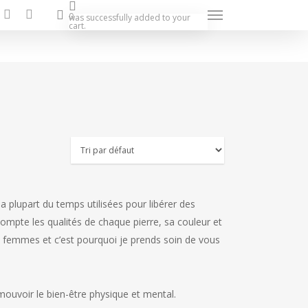
search
facebook
instagram
Menu
0
was successfully added to your
cart.
la plupart du temps utilisées pour libérer des
 compte les qualités de chaque pierre, sa couleur et
s femmes et c’est pourquoi je prends soin de vous
mouvoir le bien-être physique et mental.