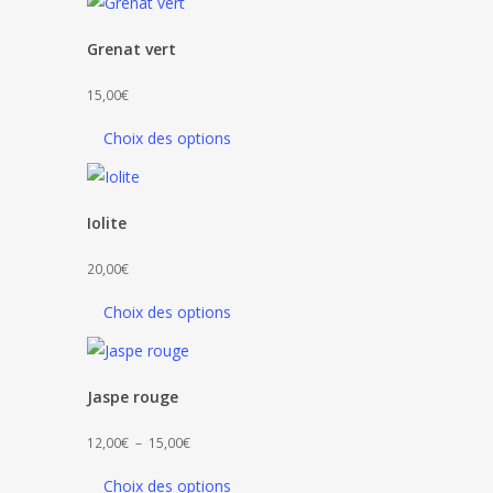
18,00€
à
Grenat vert
25,00€
15,00
€
Choix des options
Iolite
20,00
€
Choix des options
Jaspe rouge
Plage
12,00
€
–
15,00
€
de
Choix des options