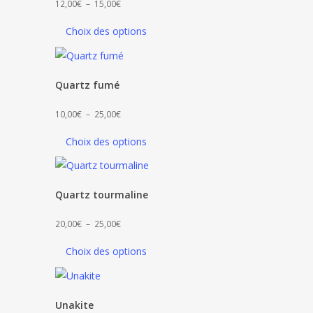
Plage
12,00
€
–
15,00
€
de
Choix des options
prix :
12,00€
à
Quartz fumé
15,00€
Plage
10,00
€
–
25,00
€
de
Choix des options
prix :
10,00€
à
Quartz tourmaline
25,00€
Plage
20,00
€
–
25,00
€
de
Choix des options
prix :
20,00€
à
Unakite