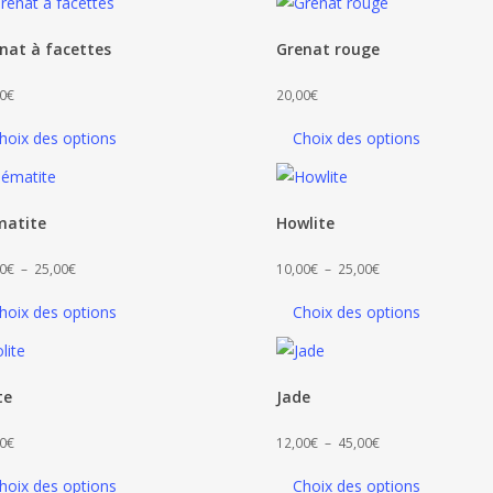
12,00€
20,00€
à
à
nat à facettes
Grenat rouge
25,00€
25,00€
0
€
20,00
€
hoix des options
Choix des options
atite
Howlite
Plage
Plage
0
€
–
25,00
€
10,00
€
–
25,00
€
de
de
hoix des options
Choix des options
prix :
prix :
12,00€
10,00€
à
à
te
Jade
25,00€
25,00€
Plage
0
€
12,00
€
–
45,00
€
de
hoix des options
Choix des options