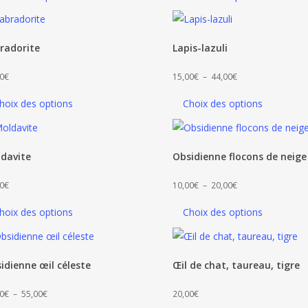
prix :
12,00€
à
radorite
Lapis-lazuli
45,00€
Plage
0
€
15,00
€
–
44,00
€
de
hoix des options
Choix des options
prix :
15,00€
à
davite
Obsidienne flocons de neige
44,00€
Plage
0
€
10,00
€
–
20,00
€
de
hoix des options
Choix des options
prix :
10,00€
à
idienne œil céleste
Œil de chat, taureau, tigre
20,00€
Plage
0
€
–
55,00
€
20,00
€