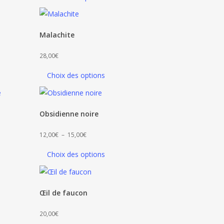
prix :
12,00€
à
Malachite
15,00€
28,00
€
Choix des options
Obsidienne noire
Plage
12,00
€
–
15,00
€
de
Choix des options
prix :
12,00€
à
Œil de faucon
15,00€
20,00
€