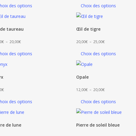
de
hoix des options
Choix des options
prix :
28,00€
à
 de taureau
Œil de tigre
55,00€
Plage
Plage
0
€
–
20,00
€
20,00
€
–
25,00
€
de
de
hoix des options
Choix des options
prix :
prix :
15,00€
20,00€
à
à
yx
Opale
20,00€
25,00€
Plage
0
€
12,00
€
–
20,00
€
de
hoix des options
Choix des options
prix :
12,00€
à
rre de lune
Pierre de soleil bleue
20,00€