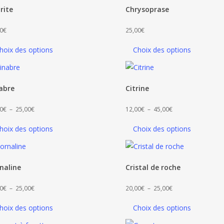
à
rite
Chrysoprase
25,00€
0
€
25,00
€
hoix des options
Choix des options
abre
Citrine
Plage
Plage
0
€
–
25,00
€
12,00
€
–
45,00
€
de
de
hoix des options
Choix des options
prix :
prix :
22,00€
12,00€
à
à
naline
Cristal de roche
25,00€
45,00€
Plage
Plage
0
€
–
25,00
€
20,00
€
–
25,00
€
de
de
hoix des options
Choix des options
prix :
prix :