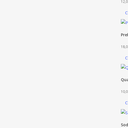
12,0
C
Pre
18,0
C
Qua
10,0
C
Sod