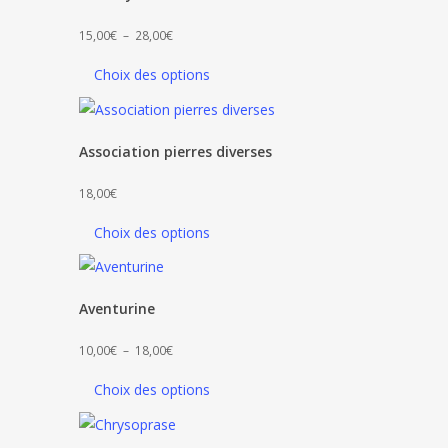
Plage
15,00
€
–
28,00
€
de
Choix des options
prix :
15,00€
à
Association pierres diverses
28,00€
18,00
€
Choix des options
Aventurine
Plage
10,00
€
–
18,00
€
de
Choix des options
prix :
10,00€