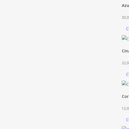
Azu
33,0
C
Cin
22,0
C
Cor
12,0
C