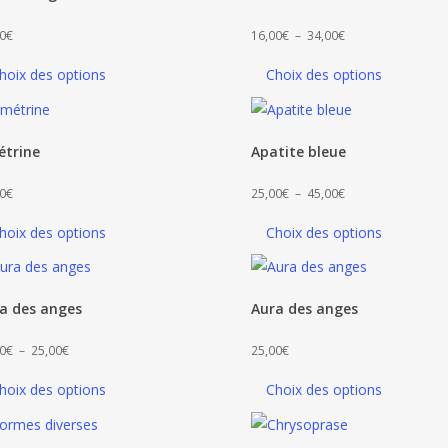
Plage
0
€
16,00
€
–
34,00
€
de
hoix des options
Choix des options
prix :
16,00€
à
trine
Apatite bleue
34,00€
Plage
0
€
25,00
€
–
45,00
€
de
hoix des options
Choix des options
prix :
25,00€
à
a des anges
Aura des anges
45,00€
Plage
0
€
–
25,00
€
25,00
€
de
hoix des options
Choix des options
prix :
15,00€