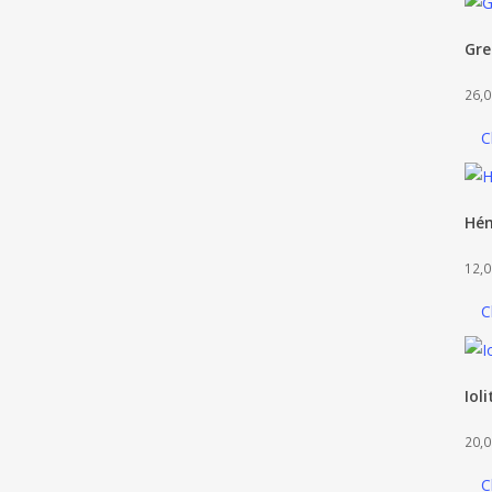
Gre
26,0
C
Hém
12,0
C
Ioli
20,0
C