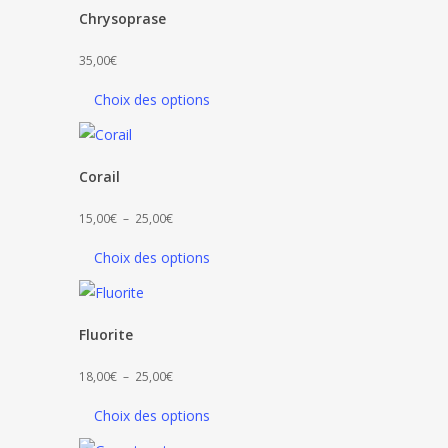
à
Chrysoprase
18,00€
35,00
€
Choix des options
Corail
Plage
15,00
€
–
25,00
€
de
Choix des options
prix :
15,00€
à
Fluorite
25,00€
Plage
18,00
€
–
25,00
€
de
Choix des options
prix :