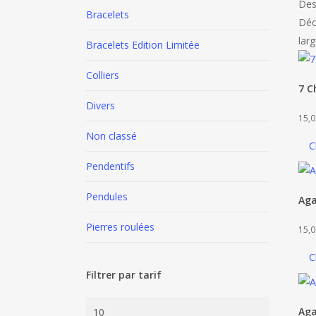
Des
Bracelets
Déc
lar
Bracelets Edition Limitée
Colliers
7 C
Divers
15,0
Non classé
C
Pendentifs
Pendules
Aga
Pierres roulées
15,0
C
Filtrer par tarif
Prix
Aga