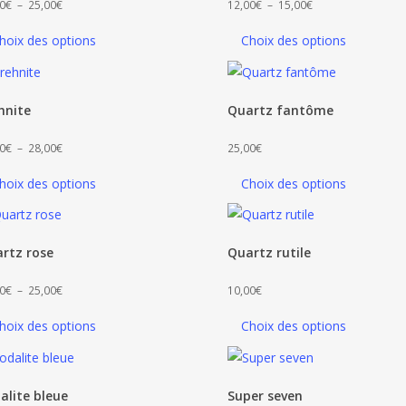
Plage
Plage
0
€
–
25,00
€
12,00
€
–
15,00
€
de
de
hoix des options
Choix des options
prix :
prix :
12,00€
12,00€
à
à
hnite
Quartz fantôme
25,00€
15,00€
Plage
0
€
–
28,00
€
25,00
€
de
hoix des options
Choix des options
prix :
18,00€
à
rtz rose
Quartz rutile
28,00€
Plage
0
€
–
25,00
€
10,00
€
de
hoix des options
Choix des options
prix :
10,00€
à
alite bleue
Super seven