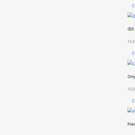
C
Œil
15,0
C
On
15,0
C
Pie