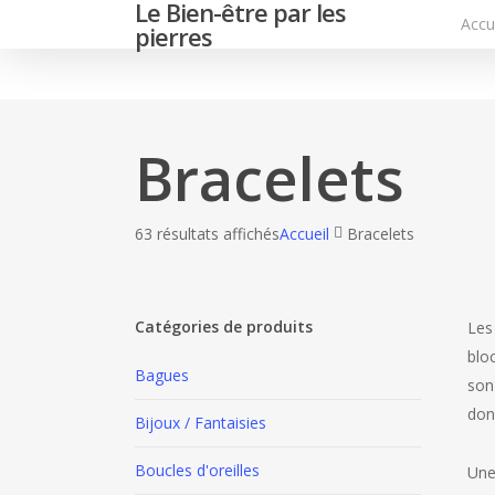
Le Bien-être par les
Skip
Accu
pierres
to
main
content
Bracelets
63 résultats affichés
Accueil
Bracelets
Catégories de produits
Les 
bloc
Bagues
son
don
Bijoux / Fantaisies
Boucles d'oreilles
Une