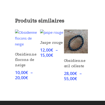
Produits similaires
Choix Des
Jaspe rouge
Options
12,00
€
–
Choix Des
Obsidienne
Plage
15,00
€
Options
Choix Des
de
flocons de
Obsidienne
Options
prix :
neige
œil céleste
12,00€
10,00
€
–
28,00
€
–
à
Plage
20,00
€
Plage
55,00
€
15,00€
de
de
prix :
prix :
10,00€
28,00€
à
à
20,00€
55,00€