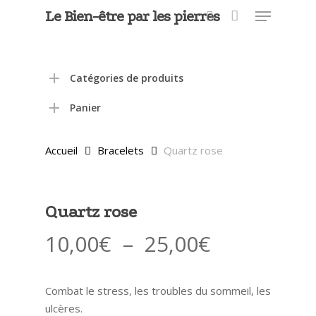
Menu
Skip
Le Bien-être par les pierres
to
search
main
Close
content
Menu
Catégories de produits
Panier
Accueil
Bracelets
Quartz rose
Quartz rose
Plage
10,00
€
–
25,00
€
de
prix :
Combat le stress, les troubles du sommeil, les
10,00€
ulcères.