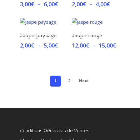
Plage
Plage
3,00
€
–
6,00
€
2,00
€
–
4,00
€
de
de
prix :
prix :
3,00€
2,00€
à
à
Choix Des Options
Choix Des Options
Jaspe paysage
Jaspe rouge
6,00€
4,00€
Plage
Plage
2,00
€
–
5,00
€
12,00
€
–
15,00
€
de
de
prix :
prix :
2,00€
12,00€
à
à
5,00€
15,00€
1
2
Next
Conditions Générales de Ventes