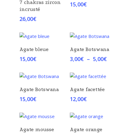
7 chakras zircon
15,00
€
incrusté
26,00
€
Choix Des Options
Choix Des Options
Agate bleue
Agate Botswana
Plage
15,00
€
3,00
€
–
5,00
€
de
prix :
3,00€
à
Choix Des Options
Choix Des Options
Agate Botswana
Agate facettée
5,00€
15,00
€
12,00
€
Choix Des Options
Choix Des Options
Agate mousse
Agate orange