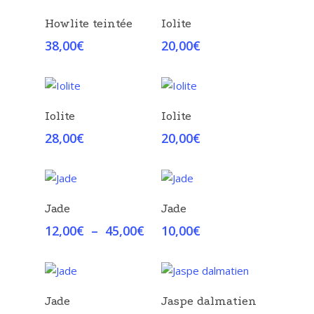
à
à
Choix Des Options
Choix Des Options
Howlite teintée
Iolite
19,00€
4,00€
38,00
€
20,00
€
Choix Des Options
Choix Des Options
Iolite
Iolite
28,00
€
20,00
€
Choix Des Options
Choix Des Options
Jade
Jade
Plage
12,00
€
–
45,00
€
10,00
€
de
prix :
12,00€
à
Choix Des Options
Choix Des Options
Jade
Jaspe dalmatien
45,00€