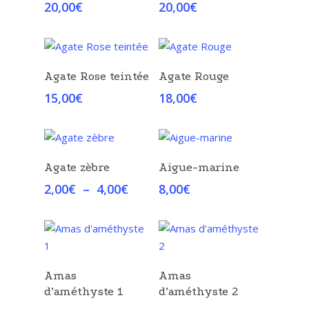
20,00
€
20,00
€
Choix Des Options
Choix Des Options
Agate Rose teintée
Agate Rouge
15,00
€
18,00
€
Choix Des Options
Choix Des Options
Agate zèbre
Aigue-marine
Plage
2,00
€
–
4,00
€
8,00
€
de
prix :
2,00€
à
4,00€
Choix Des Options
Choix Des Options
Amas
Amas
d’améthyste 1
d’améthyste 2