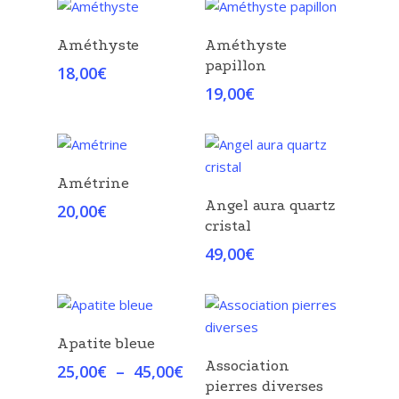
5,00€
à
Choix Des Options
Choix Des Options
Améthyste
Améthyste
14,00€
papillon
18,00
€
19,00
€
Choix Des Options
Amétrine
Choix Des Options
Angel aura quartz
20,00
€
cristal
49,00
€
Choix Des Options
Apatite bleue
Choix Des Options
Association
Plage
25,00
€
–
45,00
€
pierres diverses
de