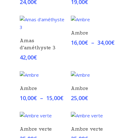
24,00
€
19,00
€
Choix Des Options
Ambre
Choix Des Options
Amas
Plage
16,00
€
–
34,00
€
d’améthyste 3
de
prix :
42,00
€
16,00€
à
34,00€
Choix Des Options
Choix Des Options
Ambre
Ambre
Plage
10,00
€
–
15,00
€
25,00
€
de
prix :
10,00€
à
Choix Des Options
Choix Des Options
Ambre verte
Ambre verte
15,00€