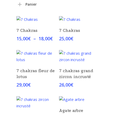
min
max
Panier
Choix Des Options
Choix Des Options
7 Chakras
7 Chakras
Plage
15,00
€
–
18,00
€
25,00
€
de
prix :
15,00€
à
18,00€
Choix Des Options
Choix Des Options
7 chakras fleur de
7 chakras grand
lotus
zircon incrusté
29,00
€
26,00
€
Choix Des Options
Agate arbre
Choix Des Options