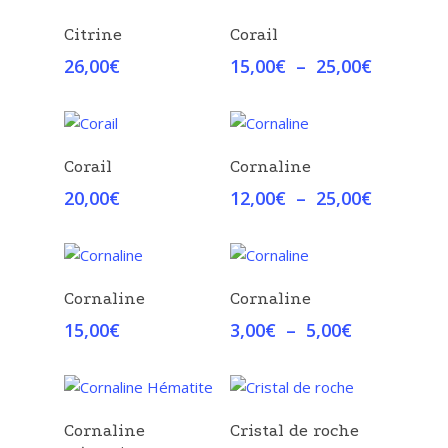
à
à
Choix Des Options
Choix Des Options
Citrine
Corail
23,00€
8,00€
Plage
26,00
€
15,00
€
–
25,00
€
de
prix :
15,00€
à
Choix Des Options
Choix Des Options
Corail
Cornaline
25,00€
Plage
20,00
€
12,00
€
–
25,00
€
de
prix :
12,00€
à
Choix Des Options
Choix Des Options
Cornaline
Cornaline
25,00€
Plage
15,00
€
3,00
€
–
5,00
€
de
prix :
3,00€
à
Choix Des Options
Choix Des Options
Cornaline
Cristal de roche
5,00€