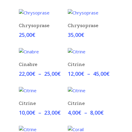
Choix Des Options
Choix Des Options
Chrysoprase
Chrysoprase
25,00
€
35,00
€
Choix Des Options
Choix Des Options
Cinabre
Citrine
Plage
Plage
22,00
€
–
25,00
€
12,00
€
–
45,00
€
de
de
prix :
prix :
22,00€
12,00€
à
à
Choix Des Options
Choix Des Options
Citrine
Citrine
25,00€
45,00€
Plage
Plage
10,00
€
–
23,00
€
4,00
€
–
8,00
€
de
de
prix :
prix :
10,00€
4,00€