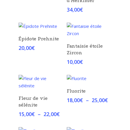
d’Herkimer
34,00
€
Choix Des Options
Épidote Prehnite
Choix Des Options
Fantaisie étoile
20,00
€
Zircon
10,00
€
Choix Des Options
Fluorite
Choix Des Options
Fleur de vie
Plage
18,00
€
–
25,00
€
sélénite
de
prix :
Plage
15,00
€
–
22,00
€
18,00€
de
à
prix :