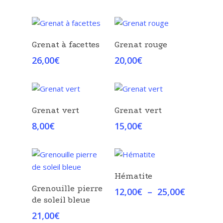
Choix Des Options
Choix Des Options
Grenat à facettes
Grenat rouge
26,00
€
20,00
€
Choix Des Options
Choix Des Options
Grenat vert
Grenat vert
8,00
€
15,00
€
Choix Des Options
Hématite
Choix Des Options
Grenouille pierre
Plage
12,00
€
–
25,00
€
de soleil bleue
de
prix :
21,00
€