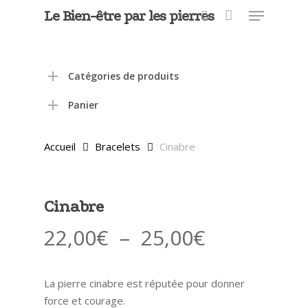
Menu
Skip
Le Bien-être par les pierres
to
search
main
content
Catégories de produits
Panier
Accueil
Bracelets
Cinabre
Cinabre
Plage
22,00
€
–
25,00
€
de
prix :
La pierre cinabre est réputée pour donner
22,00€
force et courage.