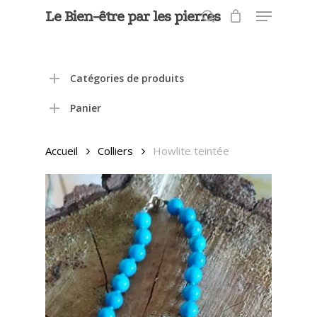
Menu
Skip
Le Bien-être par les pierres
to
search
main
content
Catégories de produits
Panier
Accueil
Colliers
Howlite teintée