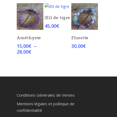
Choix Des
Œil de tigre
Options
45,00
€
Choix Des
Choix Des
Améthyste
Fluorite
Options
Options
15,00
€
–
30,00
€
Plage
28,00
€
de
prix :
15,00€
à
28,00€
Conditions Générales de Ventes
Mentions légales et politique de
confidentialité