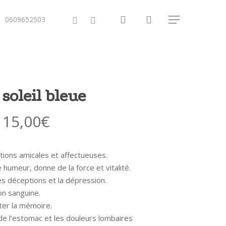
search
facebook
instagram
0609652503
Menu
 soleil bleue
Plage
15,00
€
de
prix :
ations amicales et affectueuses.
12,00€
 humeur, donne de la force et vitalité.
à
es déceptions et la dépression.
15,00€
ion sanguine.
er la mémoire.
 de l’estomac et les douleurs lombaires