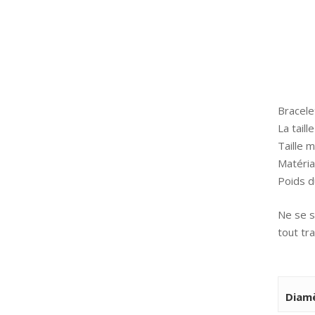
Bracele
La tail
Taille 
Matéria
Poids d
Ne se s
tout tr
Diamè