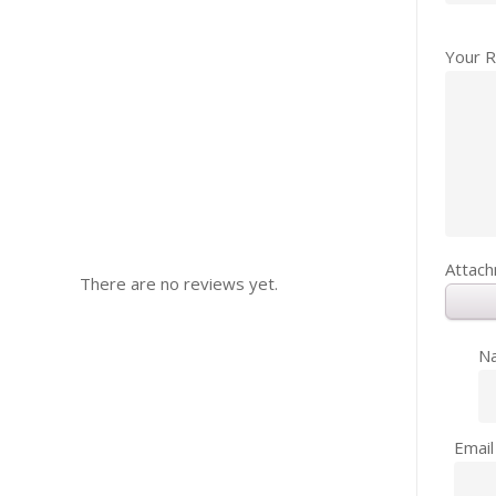
Your 
Attac
There are no reviews yet.
N
Emai